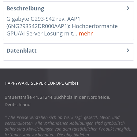
Beschreibung
Gigabyte G293-S42 rev. AAP1
(6NG293S42DR000AAP1): Hochperformante
GPU/AI Server Lösung mit...
mehr
Datenblatt
HAPPYWARE SERVER EUROPE GmbH
Brauerstraße 44, 21244 Buchholz in der Nordheide,
Deutschland
* Alle Preise verstehen sich ab Werk zzgl. gesetzl. MwSt. und
Versandkosten. Alle vorhandenen Abbildungen sind symbolisch,
daher sind Abweichungen von dem tatsächlichen Produkt möglich.
Irrtümer sind vorbehalten. Die abgebildeten