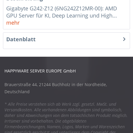
Gigabyte G242-Z12 (6NG242Z12MR-00): AMD
GPU Server für KI, Deep Learning und High...
mehr
Datenblatt
HAPPYWARE SERVER EUROPE GmbH
Brauerstraße 44, 21244 Buchholz in der Nordheide,
Deutschland
* Alle Preise verstehen sich ab Werk zzgl. gesetzl. MwSt. und
Versandkosten. Alle vorhandenen Abbildungen sind symbolisch,
daher sind Abweichungen von dem tatsächlichen Produkt möglich.
Irrtümer sind vorbehalten. Die abgebildeten
Firmenbezeichnungen, Namen, Logos, Marken und Warenzeichen
sind gesetzlich geschützt und unterliegen dem Copyright des