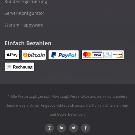
Kundenregistrierung
Server-Konfigurator
Warum Happyware
Einfach Bezahlen
* Alle Preise zzgl. gesetzl. Mwst zzgl.
Versandkosten
, wenn nicht anders
beschrieben. Unser Angebot richtet sich ausschließlich an Unternehmen
und Gewerbekunden.