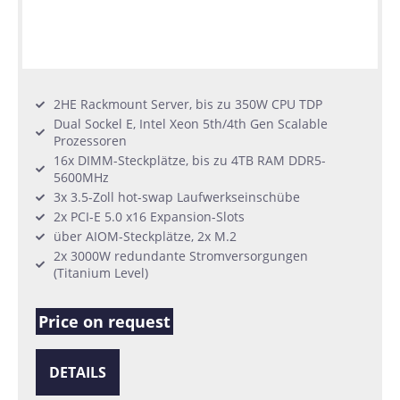
2HE Rackmount Server, bis zu 350W CPU TDP
Dual Sockel E, Intel Xeon 5th/4th Gen Scalable
Prozessoren
16x DIMM-Steckplätze, bis zu 4TB RAM DDR5-
5600MHz
3x 3.5-Zoll hot-swap Laufwerkseinschübe
2x PCI-E 5.0 x16 Expansion-Slots
über AIOM-Steckplätze, 2x M.2
2x 3000W redundante Stromversorgungen
(Titanium Level)
Price on request
DETAILS