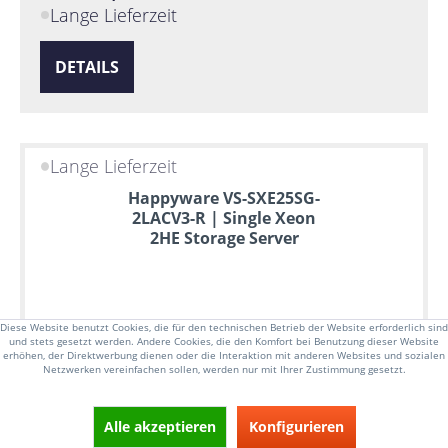
Lange Lieferzeit
DETAILS
Lange Lieferzeit
Happyware VS-SXE25SG-
2LACV3-R | Single Xeon
2HE Storage Server
Diese Website benutzt Cookies, die für den technischen Betrieb der Website erforderlich sind
und stets gesetzt werden. Andere Cookies, die den Komfort bei Benutzung dieser Website
erhöhen, der Direktwerbung dienen oder die Interaktion mit anderen Websites und sozialen
Netzwerken vereinfachen sollen, werden nur mit Ihrer Zustimmung gesetzt.
Alle akzeptieren
Konfigurieren