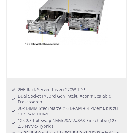
2HE Rack Server, bis zu 270W TDP
Dual Socket P+, 3rd Gen Intel® Xeon® Scalable
Prozessoren
20x DIMM Steckplätze (16 DRAM + 4 PMem), bis zu
6TB RAM DDR4
12x 2.5 hot-swap NVMe/SATA/SAS-Einschübe (12x
2.5 NVMe-Hybrid)
1x PCI-E 4.0 x16 und 1x PCI-E 4.0 x8 (LP) Steckplätze