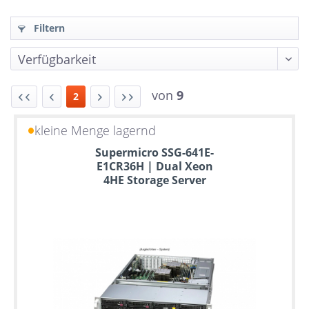
Filtern
von
9
2
kleine Menge lagernd
Bis
Supermicro SSG-641E-
zu
E1CR36H | Dual Xeon
6
4HE Storage Server
Jahre
Garantie
Individuelle
Konfiguration
Gebrauchte
Rack
Server