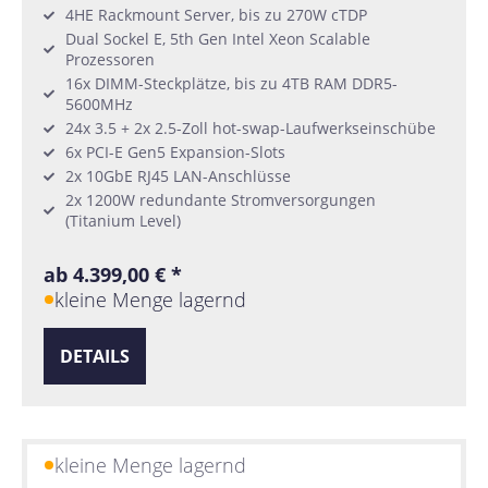
4HE Rackmount Server, bis zu 270W cTDP
Dual Sockel E, 5th Gen Intel Xeon Scalable
Prozessoren
16x DIMM-Steckplätze, bis zu 4TB RAM DDR5-
5600MHz
24x 3.5 + 2x 2.5-Zoll hot-swap-Laufwerkseinschübe
6x PCI-E Gen5 Expansion-Slots
2x 10GbE RJ45 LAN-Anschlüsse
2x 1200W redundante Stromversorgungen
(Titanium Level)
ab 4.399,00 € *
kleine Menge lagernd
DETAILS
kleine Menge lagernd