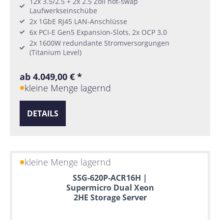
12x 3.5/2.5 + 2x 2.5 Zoll hot-swap
Laufwerkseinschübe
2x 1GbE RJ45 LAN-Anschlüsse
6x PCI-E Gen5 Expansion-Slots, 2x OCP 3.0
2x 1600W redundante Stromversorgungen
(Titanium Level)
ab 4.049,00 € *
kleine Menge lagernd
DETAILS
kleine Menge lagernd
SSG-620P-ACR16H |
Supermicro Dual Xeon
2HE Storage Server