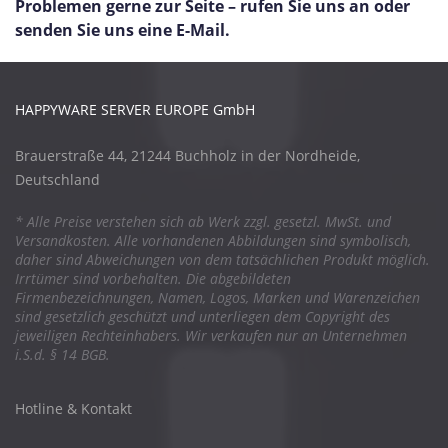
Problemen gerne zur Seite – rufen Sie uns an oder
senden Sie uns eine E-Mail.
HAPPYWARE SERVER EUROPE GmbH
Brauerstraße 44, 21244 Buchholz in der Nordheide,
Deutschland
* Alle Preise verstehen sich ab Werk zzgl. gesetzl. MwSt. und
Versandkosten. Alle vorhandenen Abbildungen sind symbolisch,
daher sind Abweichungen von dem tatsächlichen Produkt möglich.
Irrtümer sind vorbehalten. Die abgebildeten
Firmenbezeichnungen, Namen, Logos, Marken und Warenzeichen
sind gesetzlich geschützt und unterliegen dem Copyright des
jeweiligen Rechteinhabers. Wir verkaufen nur an Unternehmen
i.S.d. § 14 BGB.
Hotline & Kontakt