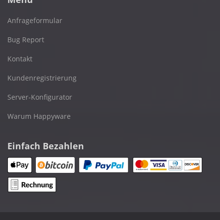
Anfrageformular
Bug Report
Kontakt
Kundenregistrierung
Server-Konfigurator
Warum Happyware
Einfach Bezahlen