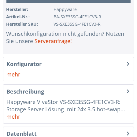
1 Stk.
ohne Eingabegerät
Hersteller:
Happyware
1 Stk.
ohne USV
Artikel-Nr.:
BA-SXE35SG-4FE1CV3-R
Hersteller SKU:
VS-SXE35SG-4FE1CV3-R
1 Stk.
ohne Konfiguration IPMI Interface
Wunschkonfiguration nicht gefunden? Nutzen
1 Stk.
ohne RAID-Konfiguration
Sie unsere
Serveranfrage!
1 Stk.
ohne Vorinstallation des Betriebssystems
1 Stk.
Hinweise + Kommentare für die Montage
Konfigurator
1 Stk.
Assemblierung und Test des Systems
mehr
1 Stk.
Kein Land ausgewählt
1 Stk.
Garantiepaket Steel für Happyware-Systeme
Beschreibung
Happyware VivaStor VS-SXE35SG-4FE1CV3-R:
Storage Server Lösung mit 24x 3.5 hot-swap...
mehr
Datenblatt