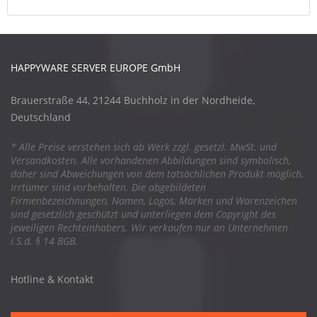
HAPPYWARE SERVER EUROPE GmbH
Brauerstraße 44, 21244 Buchholz in der Nordheide,
Deutschland
* Alle Preise verstehen sich ab Werk zzgl. gesetzl. MwSt. und
Versandkosten. Alle vorhandenen Abbildungen sind symbolisch,
daher sind Abweichungen von dem tatsächlichen Produkt möglich.
Irrtümer sind vorbehalten. Die abgebildeten
Firmenbezeichnungen, Namen, Logos, Marken und Warenzeichen
sind gesetzlich geschützt und unterliegen dem Copyright des
jeweiligen Rechteinhabers. Wir verkaufen nur an Unternehmen
i.S.d. § 14 BGB.
Hotline & Kontakt