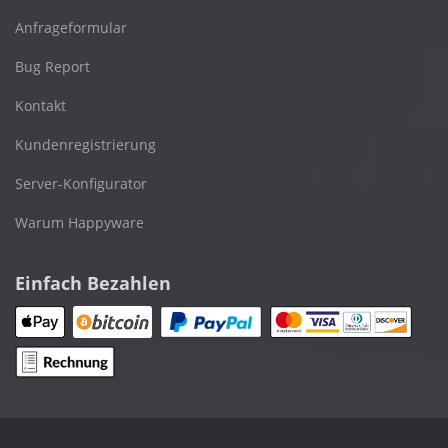
Anfrageformular
Bug Report
Kontakt
Kundenregistrierung
Server-Konfigurator
Warum Happyware
Einfach Bezahlen