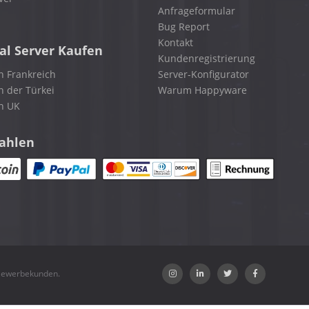
Anfrageformular
Bug Report
Kontakt
al Server Kaufen
Kundenregistrierung
n Frankreich
Server-Konfigurator
n der Türkei
Warum Happyware
in UK
zahlen
 Gewerbekunden.