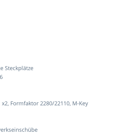
ge Steckplätze
16
d x2, Formfaktor 2280/22110, M-Key
werkseinschübe