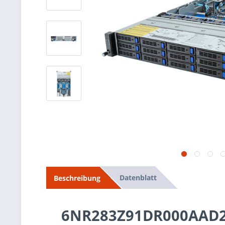
Datenblatt
Beschreibung
6NR283Z91DR000AAD2 