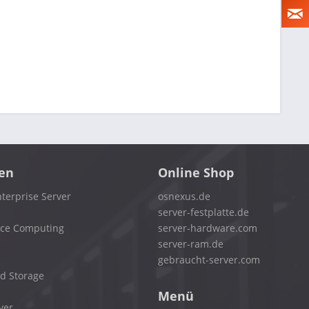
en
Online Shop
terprise Server
osnexus.de
server-festplatte.de
nce Computing
server-hardware.com
server-ram.de
gebraucht-server.com
d Storage
Menü
ver