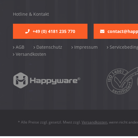
Hotline & Kontakt
+49 (0) 4181 235 770
contact@hap
AGB
Datenschutz
Impressum
Servicebedin
Versandkosten
* Alle Preise zzgl. gesetzl. Mwst zzgl.
Versandkosten
, wenn nicht ande