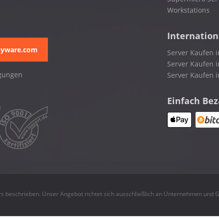
Workstations
Internation
pyware.com
Server Kaufen i
Server Kaufen i
gungen
Server Kaufen 
Einfach Be
rs beschrieben. Unser Angebot richtet sich ausschließlich an Unternehmen und