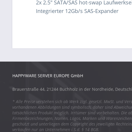
2x 2.5" SATA/SAS hot-swap Laufwerks
Integrierter 12Gb/s SAS-Expander
HAPPYWARE SERVER EUROPE GmbH
Brauerstraße 44, 21244 Buchholz in der Nordheide, Deutsch
* Alle Preise verstehen sich ab Werk zzgl. gesetzl. MwSt. und Ver
vorhandenen Abbildungen sind symbolisch, daher sind Abweich
tatsächlichen Produkt möglich. Irrtümer sind vorbehalten. Die a
Firmenbezeichnungen, Namen, Logos, Marken und Warenzeichen s
geschützt und unterliegen dem Copyright des jeweiligen Rechtei
verkaufen nur an Unternehmen i.S.d. § 14 BGB.