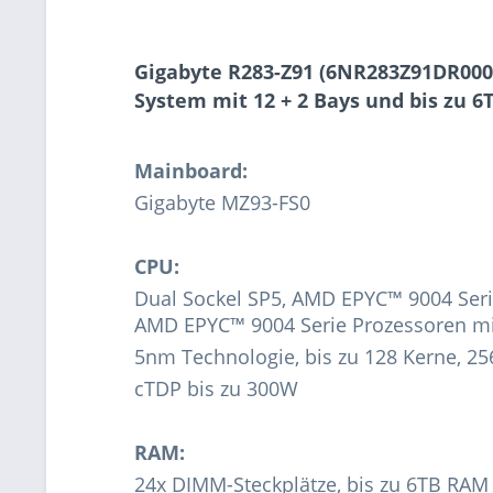
Gigabyte R283-Z91 (6NR283Z91DR000
System mit 12 + 2 Bays und bis zu 6
Mainboard:
Gigabyte MZ93-FS0
CPU:
Dual Sockel SP5, AMD EPYC™ 9004 Ser
AMD EPYC™ 9004 Serie Prozessoren m
5nm Technologie, bis zu 128 Kerne, 25
cTDP bis zu 300W
RAM:
24x DIMM-Steckplätze, bis zu 6TB R