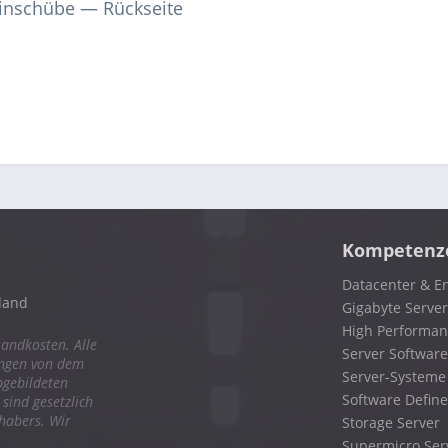
einschübe — Rückseite
Kompetenz
Datacenter & En
land
Gigabyte Server
High Performa
sandkosten. Alle
Server Software
ungen von dem
Server-Systeme
bgebildeten
Software Define
ind gesetzlich
nhabers. Wir
Storage Server
Supermicro Ser