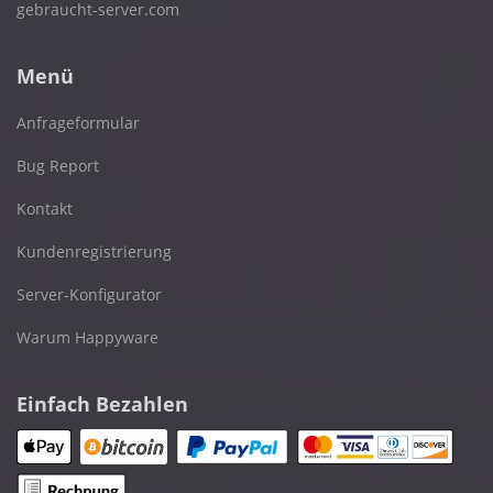
gebraucht-server.com
Menü
Anfrageformular
Bug Report
Kontakt
Kundenregistrierung
Server-Konfigurator
Warum Happyware
Einfach Bezahlen