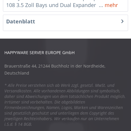
108 3.5 Zoll Bays und Dual Expander ...
mehr
Datenblatt
HAPPYWARE SERVER EUROPE GmbH
Brauerstraße 44, 21244 Buchholz in der Nordheide,
Deutschland
* Alle Preise verstehen sich ab Werk zzgl. gesetzl. MwSt. und
Versandkosten. Alle vorhandenen Abbildungen sind symbolisch,
daher sind Abweichungen von dem tatsächlichen Produkt möglich.
Irrtümer sind vorbehalten. Die abgebildeten
Firmenbezeichnungen, Namen, Logos, Marken und Warenzeichen
sind gesetzlich geschützt und unterliegen dem Copyright des
jeweiligen Rechteinhabers. Wir verkaufen nur an Unternehmen
i.S.d. § 14 BGB.