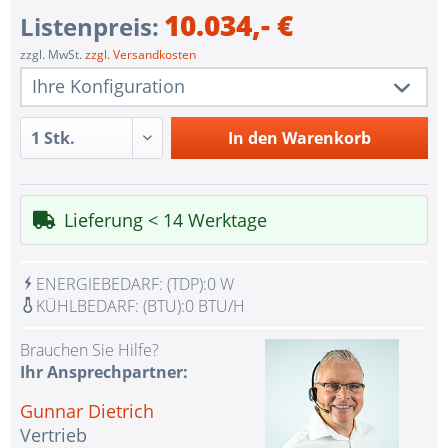
10.034,- €
Listenpreis:
zzgl. MwSt.
zzgl. Versandkosten
Ihre Konfiguration
1 Stk.
XJ1-41081-02
In den
Warenkorb
1 Stk.
Redundant Power Supplies
1 Stk.
IPMI Dual BMC
Lieferung < 14 Werktage
1 Stk.
ohne USV
1 Stk.
Assemblierung und Test des Systems
ENERGIEBEDARF:
(TDP):
0 W
1 Stk.
Kein Land ausgewählt
KÜHLBEDARF:
(BTU):
0 BTU/H
1 Stk.
Garantiepaket Steel für Happyware-Systeme
Brauchen Sie Hilfe?
Ihr Ansprechpartner:
Gunnar Dietrich
Vertrieb