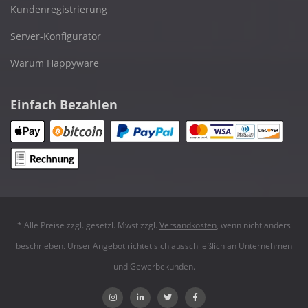
Kundenregistrierung
Server-Konfigurator
Warum Happyware
Einfach Bezahlen
* Alle Preise zzgl. gesetzl. Mwst zzgl.
Versandkosten
, wenn nicht anders
beschrieben. Unser Angebot richtet sich ausschließlich an Unternehmen
und Gewerbekunden.