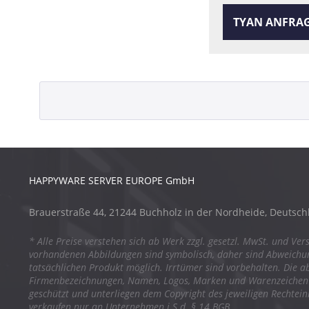
TYAN ANFRA
HAPPYWARE SERVER EUROPE GmbH
Brauerstraße 44, 21244 Buchholz in der Nordheide, Deutsch
* Alle Preise verstehen sich ab Werk zzgl. gesetzl. MwSt. und Ver
vorhandenen Abbildungen sind symbolisch, daher sind Abweich
tatsächlichen Produkt möglich. Irrtümer sind vorbehalten. Die a
Firmenbezeichnungen, Namen, Logos, Marken und Warenzeichen s
geschützt und unterliegen dem Copyright des jeweiligen Rechtei
verkaufen nur an Unternehmen i.S.d. § 14 BGB.