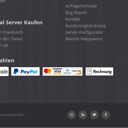
ver
Anfrageformular
Bug Report
Kontakt
al Server Kaufen
Kundenregistrierung
n Frankreich
Server-Konfigurator
n der Türkei
Warum Happyware
in UK
zahlen
 Gewerbekunden.