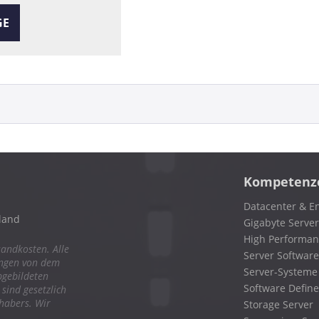
GE
Kompetenz
Datacenter & En
land
Gigabyte Server
High Performa
sandkosten. Alle
Server Software
ungen von dem
Server-Systeme
bgebildeten
Software Define
ind gesetzlich
nhabers. Wir
Storage Server