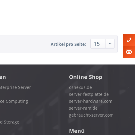
Artikel pro Seite:
en
Online Shop
terprise Server
osnexus.de
server-festplatte.de
nce Computing
server-hardware.com
server-ram.de
gebraucht-server.com
d Storage
Menü