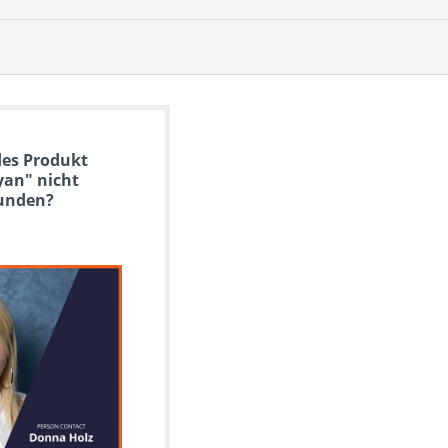
es Produkt
yan" nicht
unden?