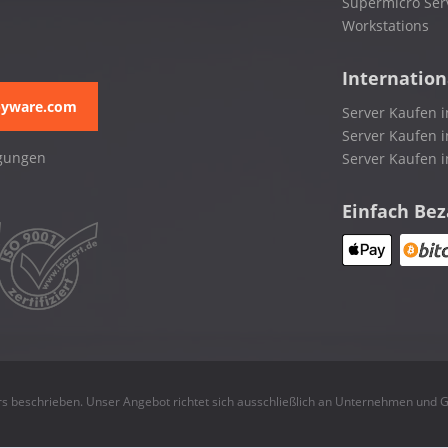
Supermicro Ser
Workstations
Internation
pyware.com
Server Kaufen i
Server Kaufen i
gungen
Server Kaufen 
Einfach Be
rs beschrieben. Unser Angebot richtet sich ausschließlich an Unternehmen und