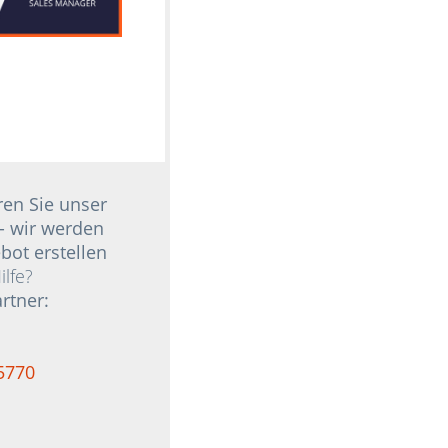
ren Sie unser
- wir werden
bot erstellen
lfe?
rtner:
5770