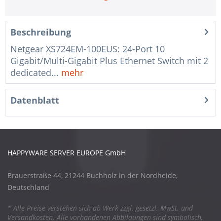
Beschreibung
Netgear XS724EM-100EUS: 24-Port 10
Gigabit/Multi-Gigabit Plus Ethernet Switch mit 2
dedicated...
mehr
Datenblatt
HAPPYWARE SERVER EUROPE GmbH
Brauerstraße 44, 21244 Buchholz in der Nordheide,
Deutschland
* Alle Preise verstehen sich ab Werk zzgl. gesetzl. MwSt. und
Versandkosten. Alle vorhandenen Abbildungen sind symbolisch,