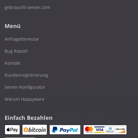
gebraucht-server.com
Menü
Anfrageformular
Bug Report
Kontakt
Kundenregistrierung
Server-Konfigurator
Warum Happyware
Einfach Bezahlen