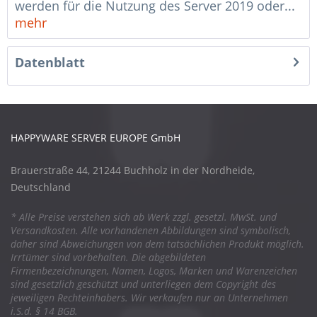
werden für die Nutzung des Server 2019 oder...
mehr
Datenblatt
HAPPYWARE SERVER EUROPE GmbH
Brauerstraße 44, 21244 Buchholz in der Nordheide,
Deutschland
* Alle Preise verstehen sich ab Werk zzgl. gesetzl. MwSt. und
Versandkosten. Alle vorhandenen Abbildungen sind symbolisch,
daher sind Abweichungen von dem tatsächlichen Produkt möglich.
Irrtümer sind vorbehalten. Die abgebildeten
Firmenbezeichnungen, Namen, Logos, Marken und Warenzeichen
sind gesetzlich geschützt und unterliegen dem Copyright des
jeweiligen Rechteinhabers. Wir verkaufen nur an Unternehmen
i.S.d. § 14 BGB.