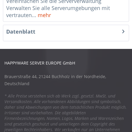
Vereinfachen Sie die Serververwaltung
Verwalten Sie alle Serverumgebungen mit
vertrauten...
mehr
Datenblatt
HAPPYWARE SERVER EUROPE GmbH
Brauerstraße 44, 21244 Buchholz in der Nordheide,
Deutschland
* Alle Preise verstehen sich ab Werk zzgl. gesetzl. MwSt. und
Versandkosten. Alle vorhandenen Abbildungen sind symbolisch,
daher sind Abweichungen von dem tatsächlichen Produkt möglich.
Irrtümer sind vorbehalten. Die abgebildeten
Firmenbezeichnungen, Namen, Logos, Marken und Warenzeichen
sind gesetzlich geschützt und unterliegen dem Copyright des
jeweiligen Rechteinhabers. Wir verkaufen nur an Unternehmen