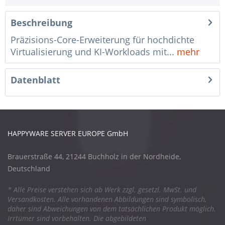
Beschreibung
Präzisions-Core-Erweiterung für hochdichte
Virtualisierung und KI-Workloads mit...
mehr
Datenblatt
HAPPYWARE SERVER EUROPE GmbH
Brauerstraße 44, 21244 Buchholz in der Nordheide,
Deutschland
* Alle Preise verstehen sich ab Werk zzgl. gesetzl. MwSt. und
Versandkosten. Alle vorhandenen Abbildungen sind symbolisch,
daher sind Abweichungen von dem tatsächlichen Produkt möglich.
Irrtümer sind vorbehalten. Die abgebildeten