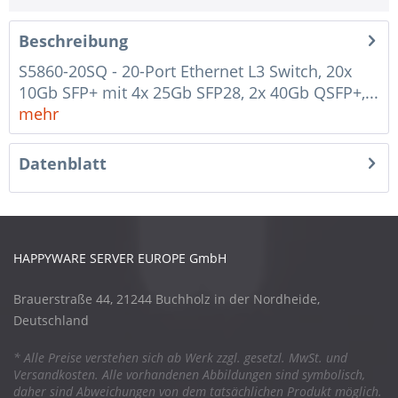
Beschreibung
S5860-20SQ - 20-Port Ethernet L3 Switch, 20x
10Gb SFP+ mit 4x 25Gb SFP28, 2x 40Gb QSFP+,...
mehr
Datenblatt
HAPPYWARE SERVER EUROPE GmbH
Brauerstraße 44, 21244 Buchholz in der Nordheide,
Deutschland
* Alle Preise verstehen sich ab Werk zzgl. gesetzl. MwSt. und
Versandkosten. Alle vorhandenen Abbildungen sind symbolisch,
daher sind Abweichungen von dem tatsächlichen Produkt möglich.