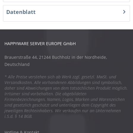
Datenblatt
HAPPYWARE SERVER EUROPE GmbH
Brauerstraße 44, 21244 Buchholz in der Nordheide,
Deutschland
* Alle Preise verstehen sich ab Werk zzgl. gesetzl. MwSt. und
Versandkosten. Alle vorhandenen Abbildungen sind symbolisch,
daher sind Abweichungen von dem tatsächlichen Produkt möglich.
Irrtümer sind vorbehalten. Die abgebildeten
Firmenbezeichnungen, Namen, Logos, Marken und Warenzeichen
sind gesetzlich geschützt und unterliegen dem Copyright des
jeweiligen Rechteinhabers. Wir verkaufen nur an Unternehmen
i.S.d. § 14 BGB.
Hotline & Kontakt