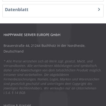
Datenblatt
HAPPYWARE SERVER EUROPE GmbH
Brauerstraße 44, 21244 Buchholz in der Nordheide,
Deutschland
* Alle Preise verstehen sich ab Werk zzgl. gesetzl. MwSt. und
Versandkosten. Alle vorhandenen Abbildungen sind symbolisch,
daher sind Abweichungen von dem tatsächlichen Produkt möglich.
Irrtümer sind vorbehalten. Die abgebildeten
Firmenbezeichnungen, Namen, Logos, Marken und Warenzeichen
sind gesetzlich geschützt und unterliegen dem Copyright des
jeweiligen Rechteinhabers. Wir verkaufen nur an Unternehmen
i.S.d. § 14 BGB.
Hotline & Kontakt