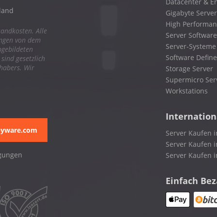
Datacenter & En
land
Gigabyte Server
High Performa
sandkosten. Alle
Server Software
ungen von dem
Server-Systeme
bgebildeten
Software Define
ind gesetzlich
nhabers. Wir
Storage Server
Supermicro Ser
Workstations
Internation
pyware.com
Server Kaufen i
Server Kaufen i
gungen
Server Kaufen 
Einfach Be