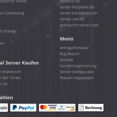
terprise Server
osnexus.de
server-festplatte.de
nce Computing
server-hardware.com
server-ram.de
gebraucht-server.com
d Storage
Menü
ver
Anfrageformular
Bug Report
Kontakt
al Server Kaufen
Kundenregistrierung
n Frankreich
Server-Konfigurator
n der Türkei
Warum Happyware
in UK
zahlen