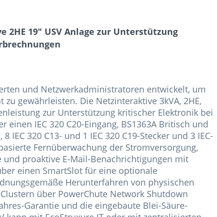
ve 2HE 19" USV Anlage zur Unterstützung
terbrechnungen
erten und Netzwerkadministratoren entwickelt, um
t zu gewährleisten. Die Netzinteraktive 3kVA, 2HE,
nleistung zur Unterstützung kritischer Elektronik bei
r einen IEC 320 C20-Eingang, BS1363A Britisch und
8 IEC 320 C13- und 1 IEC 320 C19-Stecker und 3 IEC-
-basierte Fernüberwachung der Stromversorgung,
und proaktive E-Mail-Benachrichtigungen mit
er einen SmartSlot für eine optionale
rdnungsgemäße Herunterfahren von physischen
l-Clustern über PowerChute Network Shutdown
Jahres-Garantie und die eingebaute Blei-Säure-
V kann mit EcoStruxure IT oder mit zentralisierten