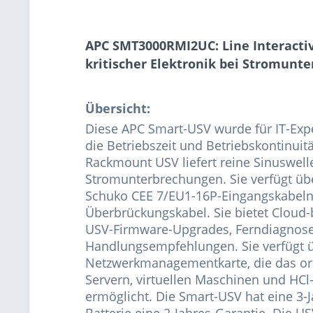
APC SMT3000RMI2UC: Line Interacti
kritischer Elektronik bei Stromun
Übersicht:
Diese APC Smart-USV wurde für IT-Exp
die Betriebszeit und Betriebskontinuitä
Rackmount USV liefert reine Sinuswelle
Stromunterbrechungen. Sie verfügt übe
Schuko CEE 7/EU1-16P-Eingangskabeln, 
Überbrückungskabel. Sie bietet Cloud
USV-Firmware-Upgrades, Ferndiagnose 
Handlungsempfehlungen. Sie verfügt üb
Netzwerkmanagementkarte, die das o
Servern, virtuellen Maschinen und HC
ermöglicht. Die Smart-USV hat eine 3-
Batterie eine 2-Jahres-Garantie. Die US