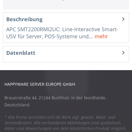
Beschreibung
APC SMT2200RMI2UC: Line-Interactive Smart-
USV für Server, POS-Systeme und...
mehr
Datenblatt
HAPPYWARE SERVER EUROPE GmbH
Brauerstraße 44, 21244 Buchholz in der Nordheide,
Deutschland
* Alle Preise verstehen sich ab Werk zzgl. gesetzl. MwSt. und
Versandkosten. Alle vorhandenen Abbildungen sind symbolisch,
daher sind Abweichungen von dem tatsächlichen Produkt möglich.